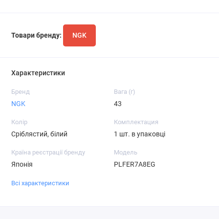
Товари бренду:
NGK
Характеристики
Бренд
Вага (г)
NGK
43
Колір
Комплектация
Сріблястий, білий
1 шт. в упаковці
Країна реєстрації бренду
Модель
Японія
PLFER7A8EG
Всі характеристики