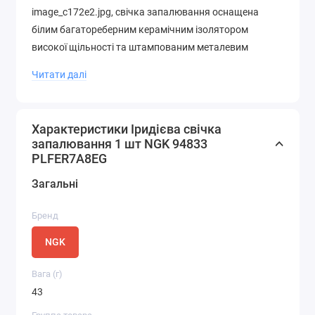
image_c172e2.jpg, свічка запалювання оснащена
білим багатореберним керамічним ізолятором
високої щільності та штампованим металевим
різьбовим корпусом зі спеціальною гальванічною
Читати далі
обробкою поверхні. Установка оригінального
компонента дозволяє повністю відновити
стабільність іскроутворення, покращити
Характеристики Іридієва свічка
прийомистість транспортного засобу та захистити
запалювання 1 шт NGK 94833
систему електрообладнання від критичних
PLFER7A8EG
перевантажень.
Загальні
Конструктивні особливості та потенціал благородних
металів
Бренд
NGK
Основу надійності архітектури цієї моделі становить
використання інноваційних зносостійких сплавів при
Вага (г)
формуванні робочої зони іскрового розряду.
43
Центральний електрод оснащений тонким
наконечником, завдяки чому мінімізується величина