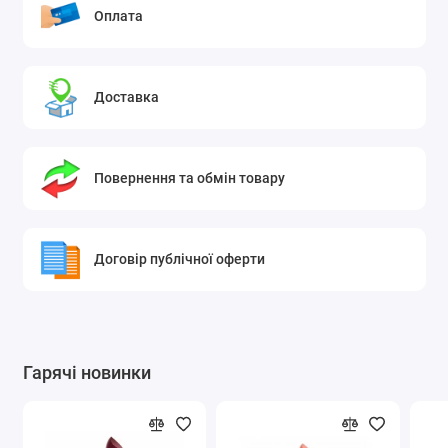
Оплата
Вбудований монолітний резистор здійснює
ефективне придушення високочастотних
радіоперешкод, захищаючи датчики та
інтелектуальні бортові комп'ютери.
Внутрішній мідний сердечник забезпечує високу
Доставка
швидкість відведення надлишкового тепла,
запобігаючи появі руйнівного калильного
запалювання.
Трикомпонентне антикорозійне покриття різьби
Повернення та обмін товару
повністю захищає метал від термічної дифузії та
прикипання до елементів головки блоку
циліндрів.
Швидке досягнення оптимальної робочої
Договір публічної оферти
температури запобігає утворенню струмопровідного
нагару та сажі при частих поїздках у міському циклі,
зберігаючи екологічні характеристики вихлопу на
рівні заводських стандартів.
Гарячі новинки
Таблиця точної застосовності деталі за марками,
моделями та типами двигунів
NGK 94833 (PLFER7A8EG) — це оригінальна