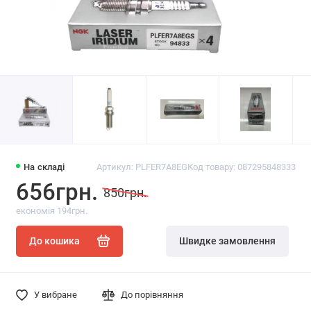
На складі
Артикул: PLFER7A8EG
Код товару: 087295848333
656грн.
850грн.
економія 194грн.
До кошика
Швидке замовлення
У вибране
До порівняння