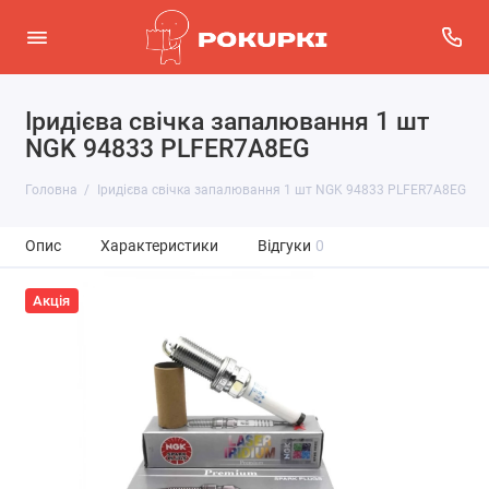
Іридієва свічка запалювання 1 шт
NGK 94833 PLFER7A8EG
Головна
Іридієва свічка запалювання 1 шт NGK 94833 PLFER7A8EG
Опис
Характеристики
Відгуки
0
Акція