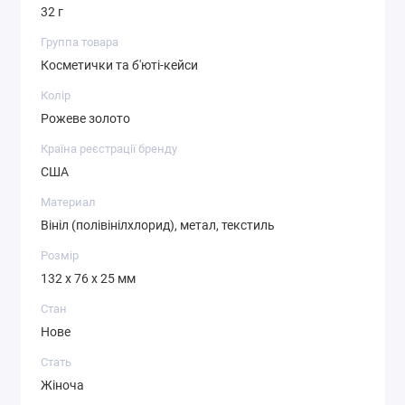
32 г
Практичні переваги кишенькового б'юті-аксесуара:
Группа товара
Гладка вінілова поверхня повністю захищає
Косметички та б'юті-кейси
вміст від впливу зовнішньої вологи, крапель
Колір
дощу та мокрого снігу.
Рожеве золото
Металеве кріпильне кільце дозволяє швидко
Країна реєстрації бренду
комбінувати виріб з ключами від дому або
США
автомобіля.
Материал
Компактні габарити розраховані на
Вініл (полівінілхлорид), метал, текстиль
безперешкодне розміщення всередині вечірніх
Розмір
клатчів або мініатюрних поясних сумок.
132 x 76 x 25 мм
Просте очищення глянцевого шару від
Стан
побутових забруднень шляхом звичайного
Нове
протирання сухою або вологою серветкою.
Стать
Виріб орієнтовано на зберігання базових засобів для
Жіноча
оперативного оновлення макіяжу протягом дня.