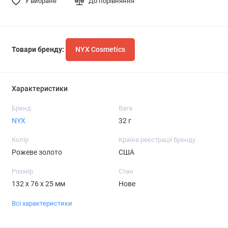
У вибране
До порівняння
Товари бренду:
NYX Cosmetics
Характеристики
Бренд
Вага
NYX
32 г
Колір
Країна реєстрації бренду
Рожеве золото
США
Розмір
Стан
132 x 76 x 25 мм
Нове
Всі характеристики