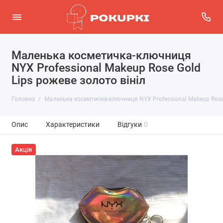
Маленька косметичка-ключниця
NYX Professional Makeup Rose Gold
Lips рожеве золото вініл
Головна
Маленька косметичка-ключниця NYX Professional Makeup Rose 
Опис
Характеристики
Відгуки
0
Акція