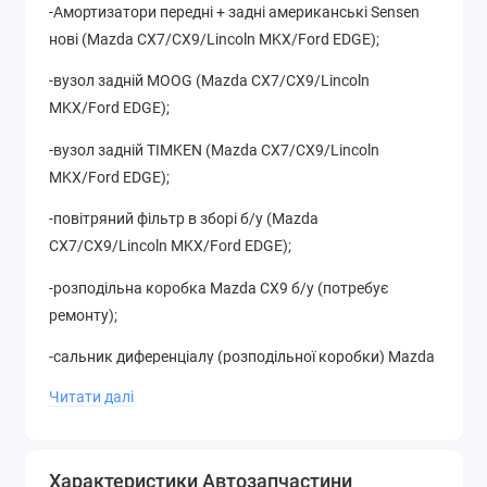
-Амортизатори передні + задні американські Sensen
нові (Mazda CX7/CX9/Lincoln MKX/Ford EDGE);
-вузол задній MOOG (Mazda CX7/CX9/Lincoln
MKX/Ford EDGE);
-вузол задній TIMKEN (Mazda CX7/CX9/Lincoln
MKX/Ford EDGE);
-повітряний фільтр в зборі б/у (Mazda
CX7/CX9/Lincoln MKX/Ford EDGE);
-розподільна коробка Mazda CX9 б/у (потребує
ремонту);
-сальник диференціалу (розподільної коробки) Mazda
CX-9, AW21-27-514A новий;
Читати далі
-сальник (розподільної коробки) напівосі переднього
мосту (правий) оригінал
Характеристики Автозапчастини