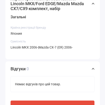
-сальник приводу оригінал AW11-27-398 AW1127398
Lincoln MKX/Ford EDGE/Mazda Mazda
CX7/CX9 комплект, набір
-болти вузлові для Mazda оригінал нові;
Загальні
-кермова тяга Mazda CX9 (TD11-32-240A ) оригінал
Країна реєстрації бренду
Виготовлено в Японії
Япония
Сумісність
Lincoln MKX 2006-|Mazda CX-7 (ER) 2006-
Відгуки
0
Немає відгуків про цей товар.