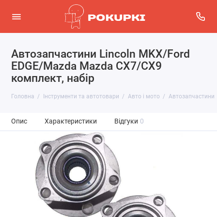
Автозапчастини Lincoln MKX/Ford
EDGE/Mazda Mazda CX7/CX9
комплект, набір
Головна
Інструменти та автотовари
Авто і мото
Автозапчастини
Опис
Характеристики
Відгуки
0