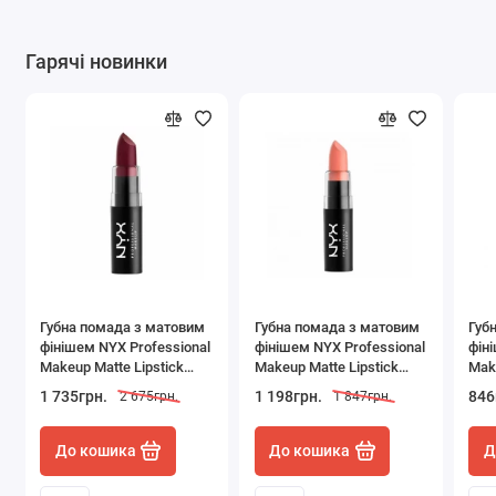
Гарячі новинки
Губна помада з матовим
Губна помада з матовим
Губ
фінішем NYX Professional
фінішем NYX Professional
фін
Makeup Matte Lipstick
Makeup Matte Lipstick
Make
MLS32 Siren (4.5 г)
MLS31 Daydream (4.5 г)
MLS3
1 735грн.
1 198грн.
846
2 675грн.
1 847грн.
До кошика
До кошика
Д