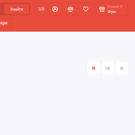
Кошик
0
UA
Знайти
0грн.
ніри