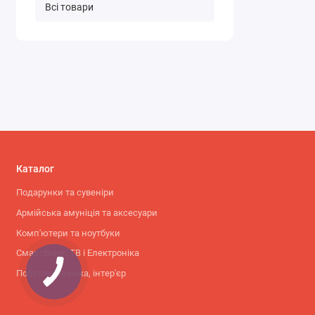
Всі товари
Каталог
Подарунки та сувеніри
Армійська амуніція та аксесуари
Комп'ютери та ноутбуки
Смартфони, ТВ і Електроніка
Побутова техніка, інтер'єр