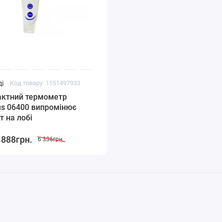
і
Код товару: 1151497933
актний термометр
us 06400 випромінює
т на лобі
 888грн.
6 336грн.