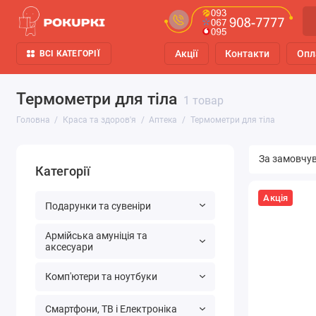
Акції
Контакти
Опл
ВСІ КАТЕГОРІЇ
Термометри для тіла
1 товар
Головна
Краса та здоров'я
Аптека
Термометри для тіла
Категорії
Акція
Подарунки та сувеніри
Армійська амуніція та
аксесуари
Комп'ютери та ноутбуки
Смартфони, ТВ і Електроніка