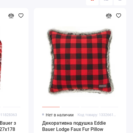
011828363
Нет в наличии
Код товару: 1332661531
Bauer з
Декоративна подушка Eddie
27х178
Bauer Lodge Faux Fur Pillow