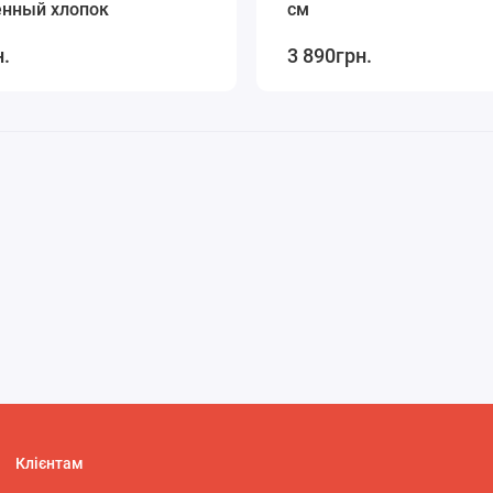
енный хлопок
см
н.
3 890грн.
Клієнтам