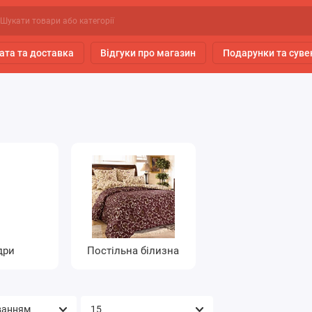
ата та доставка
Відгуки про магазин
Подарунки та суве
дри
Постільна білизна