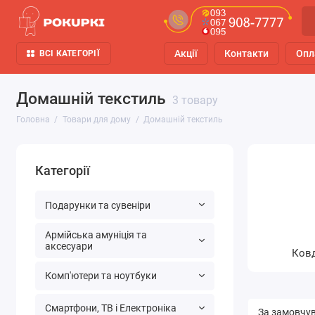
Акції
Контакти
Опл
ВСІ КАТЕГОРІЇ
Домашній текстиль
3 товару
Головна
Товари для дому
Домашній текстиль
Категорії
Подарунки та сувеніри
Армійська амуніція та
аксесуари
Ков
Комп'ютери та ноутбуки
Смартфони, ТВ і Електроніка