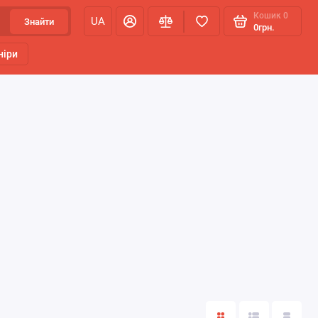
Кошик
0
UA
Знайти
0грн.
ніри