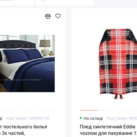
і
Код товару: 1294826130
На складі
Код товару: 400
т постельного белья
Плед синтетичний Eddie 
 3х частей,
чохлом для пакування 1