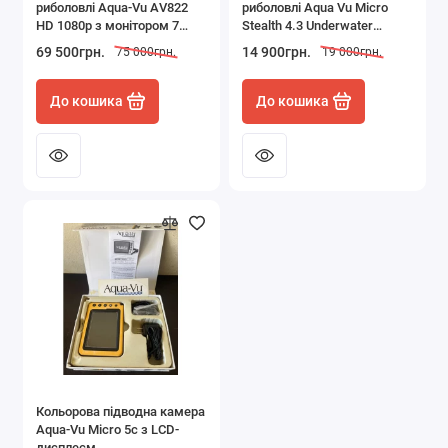
риболовлі Aqua-Vu AV822
риболовлі Aqua Vu Micro
HD 1080p з монітором 7
Stealth 4.3 Underwater
дюймів і кабелем 18 м
Camera Viewing System
69 500грн.
14 900грн.
75 000грн.
19 000грн.
чорна б/у в робочому стані
До кошика
До кошика
Кольорова підводна камера
Aqua-Vu Micro 5c з LCD-
дисплеєм