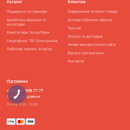
Каталог
Клієнтам
Подарунки та сувеніри
Повернення та обмін товару
Армійська амуніція та
Договір публічної оферти
аксесуари
Про нас
Комп'ютери та ноутбуки
Оплата та доставка
Смартфони, ТВ і Електроніка
Умови використання сайту
Побутова техніка, інтер'єр
Відгуки про магазин
Контакти
Підтримка
+38 (095) 908 77 77
КНОПКА
Зворотний дзвінок
СВЯЗИ
Пн-Нд: 8:00 - 20:00