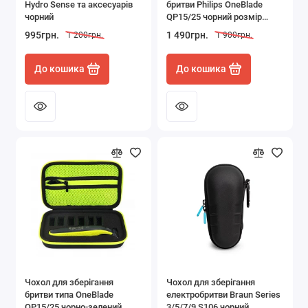
Hydro Sense та аксесуарів
бритви Philips OneBlade
Манікюр і педикюр
чорний
QP15/25 чорний розмір
21*12,5*6,5 см
995грн.
1 490грн.
1 200грн.
1 900грн.
Накладне волосся
До кошика
До кошика
Оптика
Покраска волосся
Презервативи та змащення
Показати все
Чохол для зберігання
Чохол для зберігання
бритви типа OneBlade
електробритви Braun Series
QP15/25 чорно-зелений
3/5/7/9 S106 чорний