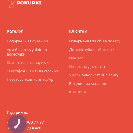
Каталог
Клієнтам
Подарунки та сувеніри
Повернення та обмін товару
Армійська амуніція та
Договір публічної оферти
аксесуари
Про нас
Комп'ютери та ноутбуки
Оплата та доставка
Смартфони, ТВ і Електроніка
Умови використання сайту
Побутова техніка, інтер'єр
Відгуки про магазин
Контакти
Підтримка
+38 (095) 908 77 77
КНОПКА
СВЯЗИ
Зворотний дзвінок