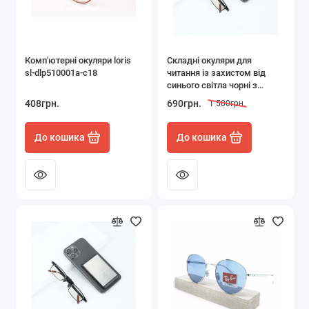
Манікюр і педикюр
Накладне волосся
Комп'ютерні окуляри loris
Складні окуляри для
sl-dlp510001a-c18
читання із захистом від
Оптика
синього світла чорні з
діоптріями 100
408грн.
690грн.
1 500грн.
Покраска волосся
До кошика
До кошика
Презервативи та змащення
Показати все