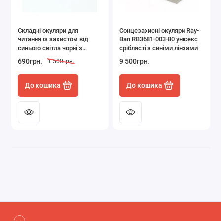
Складні окуляри для
Сонцезахисні окуляри Ray-
читання із захистом від
Ban RB3681-003-80 унісекс
синього світла чорні з
сріблясті з синіми лінзами
діоптріями 150
690грн.
9 500грн.
1 500грн.
До кошика
До кошика