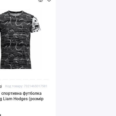
і
Код товару: 7321465017581
ка
rg Liam Hodges (розмір
н.