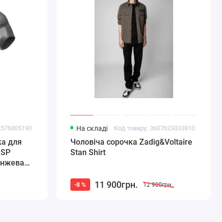
2576005190
На складі
Код товару: 3607623033810
ка для
Чоловіча сорочка Zadig&Voltaire
ASP
Stan Shirt
ранжева
11 900грн.
-8 %
12 900грн.