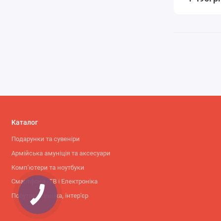
Каталог
Подарунки та сувеніри
Армійська амуніція та аксесуари
Комп'ютери та ноутбуки
Смартфони, ТВ і Електроніка
Побутова техніка, інтер'єр