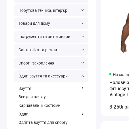
Побутова техніка, інтер'єр
Товари для дому
Інструменти та автотовари
Сантехніка та ремонт
Спорт і захоплення
На склад
Одяг, взуття та аксесуари
Чоловіч
фітнесу 
Взуття
Vintage 
Все для пляжу
L
Карнавальні костюми
3 250гр
Одяг
Одяг та взуття для спорту