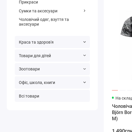
Прикраси
Сумки та аксесуари
Чоловічий одяг, взуття та
аксесуари
Краса та здоров'я
Товари для дітей
Зоотовари
Офіс, школа, книги
Всі товари
На склад
Чоловіча спортивна футбол
Björn Bo
М)
1 490гр