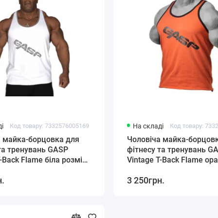
і
Код товару: 7332576005169
На складі
Код товару: 733
а майка-борцовка для
Чоловіча майка-борцов
та тренувань GASP
фітнесу та тренувань G
T-Back Flame біла розмір
Vintage T-Back Flame о
розмір M
н.
3 250грн.