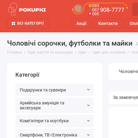
Акції
Контакти
Опл
ВСІ КАТЕГОРІЇ
Чоловічі сорочки, футболки та майки
4
Головна
Одяг, взуття та аксесуари
Одяг
Одяг для чоловіків
Чол
Чоловіч
Категорії
Подарунки та сувеніри
Армійська амуніція та
аксесуари
Комп'ютери та ноутбуки
Смартфони, ТВ і Електроніка