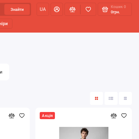
Кошик
0
UA
Знайти
0грн.
ніри
и
Акція