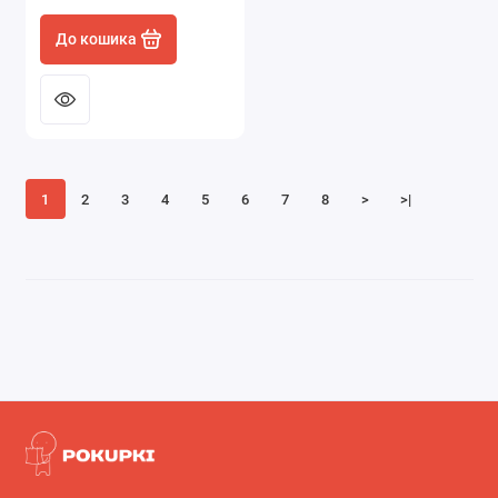
До кошика
1
2
3
4
5
6
7
8
>
>|