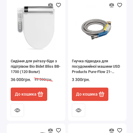
Сидіння для унітазу-біде з
Гнучка підводка для
підігрівом Bio Bidet Bliss BB-
посудомийної машини USD
1700 (120 Вольт)
Products Pure-Flow 21-
82472-EL 183 см з
36 000грн.
3 300грн.
49 000грн.
нержавіючої сталі з
кутовим фітингом
До кошика
До кошика