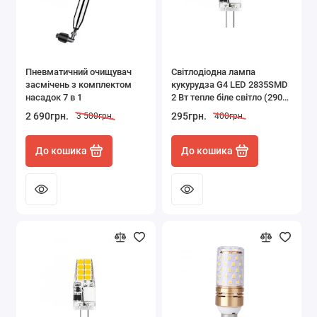
Пневматичний очищувач
Світлодіодна лампа
засмічень з комплектом
кукурудза G4 LED 2835SMD
насадок 7 в 1
2 Вт тепле біле світло (2900-
3100К)
2 690грн.
295грн.
3 500грн.
400грн.
До кошика
До кошика