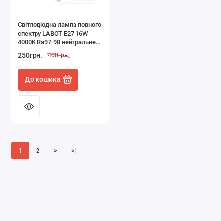
Світлодіодна лампа повного
спектру LABOT E27 16W
4000K Ra97-98 нейтральне
світло
250грн.
400грн.
До кошика
1
2
>
>|