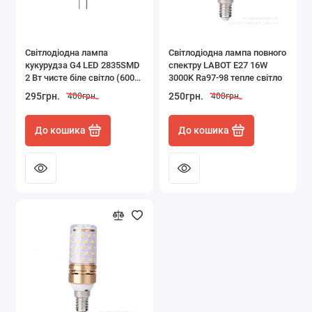
Світлодіодна лампа
Світлодіодна лампа повного
кукурудза G4 LED 2835SMD
спектру LABOT E27 16W
2 Вт чисте біле світло (6000-
3000K Ra97-98 тепле світло
6500К)
295грн.
250грн.
400грн.
400грн.
До кошика
До кошика