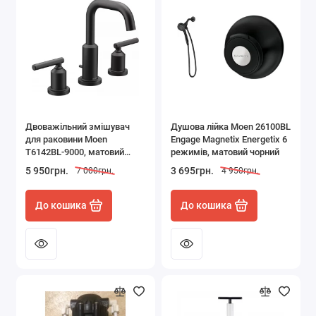
Двоважільний змішувач
Душова лійка Moen 26100BL
для раковини Moen
Engage Magnetix Energetix 6
T6142BL-9000, матовий
режимів, матовий чорний
чорний
5 950грн.
3 695грн.
7 000грн.
4 950грн.
До кошика
До кошика