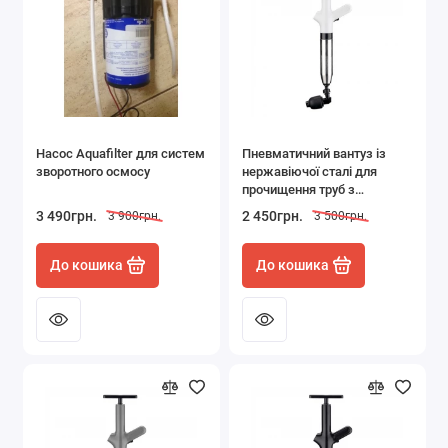
Насос Aquafilter для систем
Пневматичний вантуз із
зворотного осмосу
нержавіючої сталі для
прочищення труб з
манометром і насадками
3 490грн.
2 450грн.
3 900грн.
3 500грн.
білий
До кошика
До кошика