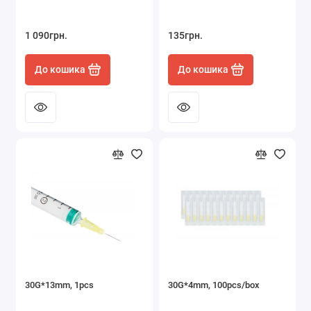
Манікюр і педикюр
1 090грн.
135грн.
Накладне волосся
До кошика
До кошика
Оптика
Покраска волосся
Презервативи та змащення
Показати все
30G*13mm, 1pcs
30G*4mm, 100pcs/box