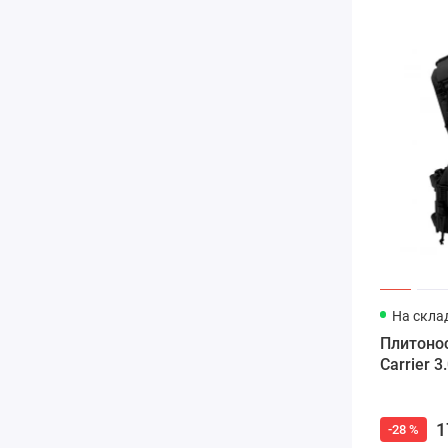
На склад
Плитонос
Carrier 3
1
-28 %