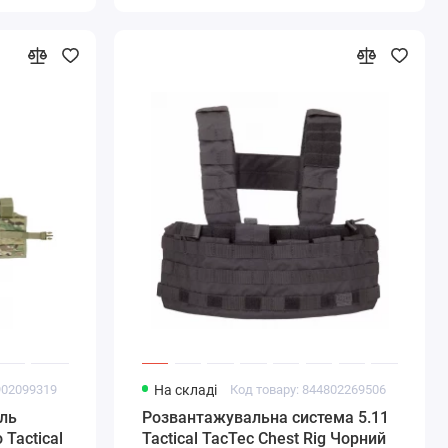
902099319
На складі
Код товару: 844802269506
ль
Розвантажувальна система 5.11
Tactical
Tactical TacTec Chest Rig Чорний