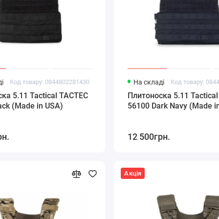
і
Код товару: 0844802281430
На складі
Код товару: 084
ка 5.11 Tactical TACTEC
Плитоноска 5.11 Tactica
ack (Made in USA)
56100 Dark Navy (Made i
рн.
12 500грн.
Акція