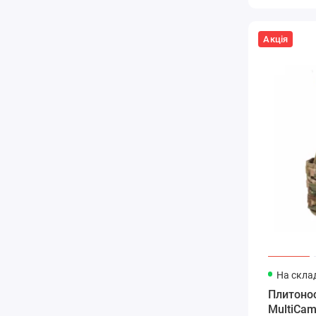
Акція
На склад
Плитоно
MultiCam