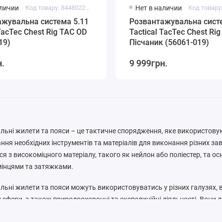
аличии
Код товару: 844802269506
Нет в наличии
жувальна система 5.11
Розвантажувальна сист
 TacTec Chest Rig TAC OD
Tactical TacTec Chest Rig
19)
Пісчаник (56061-019)
н.
9 999грн.
ьні жилети та пояси – це тактичне спорядження, яке використову
ання необхідних інструментів та матеріалів для виконання різних з
я з високоміцного матеріалу, такого як нейлон або поліестер, та о
мінцями та затяжками.
ьні жилети та пояси можуть використовуватись у різних галузях,
у сфери, а також природоохоронні та експедиційні діяльності. Вони
і, такі як боєприпаси, медичний інвентар, радіообладнання, інструм