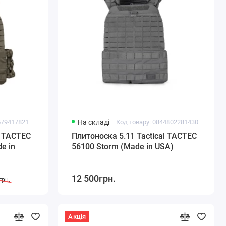
579417821
На складі
Код товару: 0844802281430
l TACTEC
Плитоноска 5.11 Tactical TACTEC
e in
56100 Storm (Made in USA)
12 500грн.
грн.
Акція