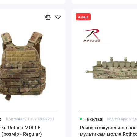
Акція
і
Код товару: 613902089280
На складі
Код товару: 613
ска Rothco MOLLE
Розвантажувальна пане
 (розмір - Regular)
мультикам молле Rothco 