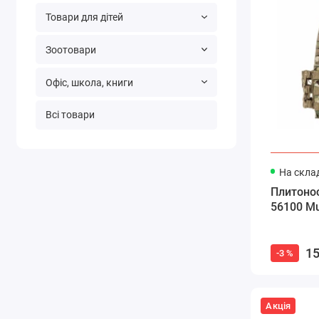
Товари для дітей
Зоотовари
Офіс, школа, книги
Всі товари
На склад
Плитонос
56100 Mu
15
-3 %
Акція