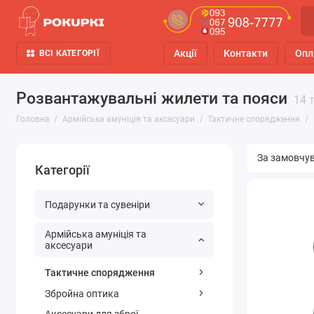
Акції
Контакти
Опл
ВСІ КАТЕГОРІЇ
Розвантажувальні жилети та пояси
14 
Головна
Армійська амуніція та аксесуари
Тактичне спорядження
Категорії
Подарунки та сувеніри
Армійська амуніція та
аксесуари
Тактичне спорядження
Збройна оптика