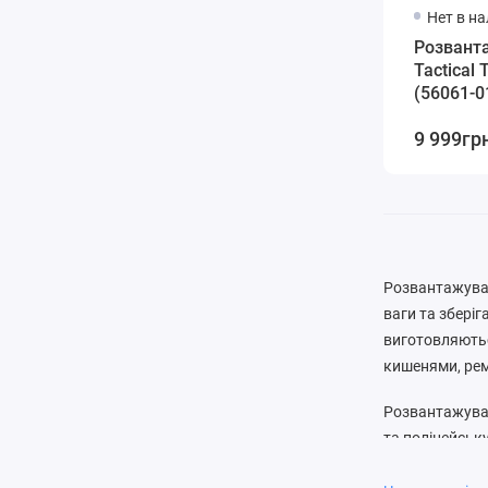
Нет в н
Розванта
Tactical
(56061-0
9 999гр
Розвантажувал
ваги та зберіг
виготовляютьс
кишенями, ре
Розвантажувал
та поліцейськ
необхідні реч