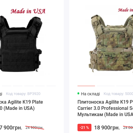
і
Код товару: BP3920
На складі
Код товару: 500
ка Agilite K19 Plate
Плитоноска Agilite K19 P
.0 (Made in USA)
Carrier 3.0 Professional S
Мультикам (Made in USA
7 900грн.
18 900грн.
-21 %
24 900грн.
24 00