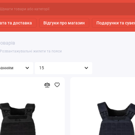
ата та доставка
Відгуки про магазин
Подарунки та суве
товарів
Розвантажувальні жилети та пояси