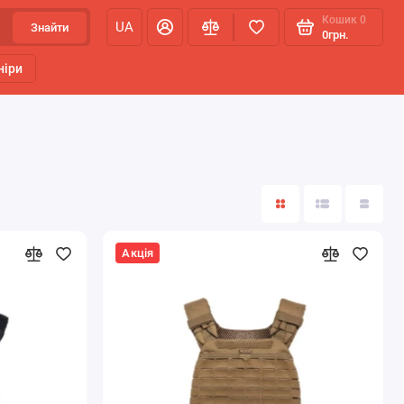
Кошик
0
UA
Знайти
0грн.
ніри
Акція