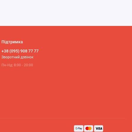
іях. У деяких
ів.
Підтримка
+38 (095) 908 77 77
Зворотний дзвінок
Пн-Нд: 8:00 - 20:00