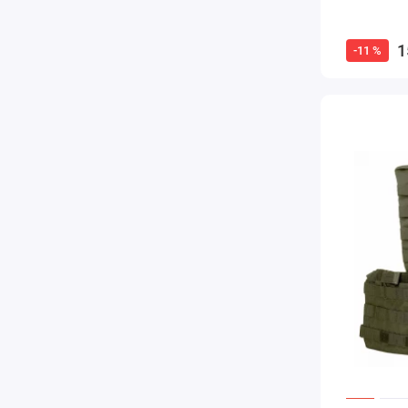
1
-11 %