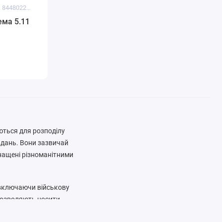
Код товару: 844802269506
ема 5.11
ються для розподілу
авдань. Вони зазвичай
снащені різноманітними
 включаючи військову
 дозволяють носити
енти тощо, зменшуючи