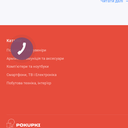
навантаження 
Читати далі
випадках розв
Каталог
Подарунки та сувеніри
Армійська амуніція та аксесуари
Комп'ютери та ноутбуки
Смартфони, ТВ і Електроніка
Побутова техніка, інтер'єр