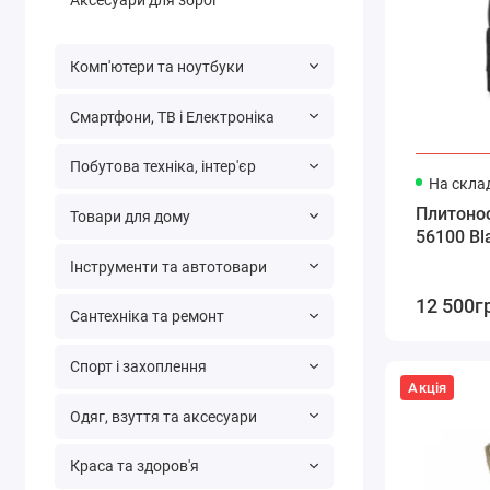
Аксесуари для зброї
Комп'ютери та ноутбуки
Смартфони, ТВ і Електроніка
Побутова техніка, інтер'єр
На склад
Плитонос
Товари для дому
56100 Bl
Інструменти та автотовари
12 500г
Сантехніка та ремонт
Спорт і захоплення
Акція
Одяг, взуття та аксесуари
Краса та здоров'я