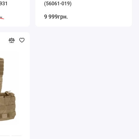
9931
(56061-019)
9 999грн.
н.