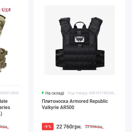
0000012800
На складі
Код товару: 00819718025614
late
Плитоноска Armored Republic
eries
Valkyrie AR500
)
22 760грн.
-9 %
0грн.
25 036грн.