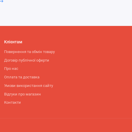
на руки та дозволяючи швидко знайти необхідну річ у різних ситуац
антажувальні жилети можуть бути використані як захист від уламк
Клієнтам
Повернення та обмін товару
Договір публічної оферти
Про нас
Оплата та доставка
Умови використання сайту
Відгуки про магазин
Контакти