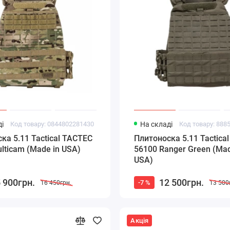
і
Код товару: 0844802281430
На складі
Код товару: 888
ка 5.11 Tactical TACTEC
Плитоноска 5.11 Tactica
lticam (Made in USA)
56100 Ranger Green (Mad
USA)
 900грн.
12 500грн.
-7 %
16 450грн.
13 500
Акція