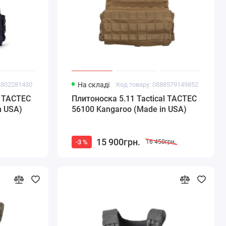
4802281430
На складі
Код товару: 0888579149852
l TACTEC
Плитоноска 5.11 Tactical TACTEC
n USA)
56100 Kangaroo (Made in USA)
15 900грн.
-3 %
16 450грн.