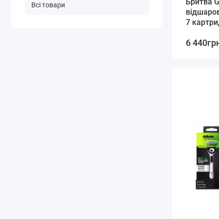
Бритва Gi
Всі товари
відшаро
7 картри
6 440гр