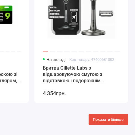
На складі
Код товару: 47400681002
Бритва Gillette Labs з
скою зі
відшаровуючою смугою з
тляром,
підставкою і подорожнім
футляром 2 картриджа
4 354грн.
Показати більше