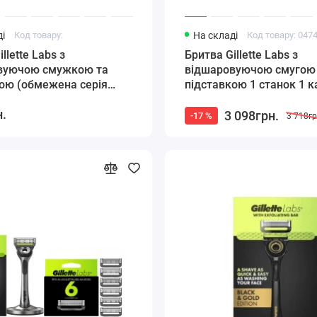
і
Код товару:
На складі
Код товару: 047
llette Labs з
Бритва Gillette Labs з
вуючою смужкою та
відшаровуючою смугою
ою (обмежена серія
підставкою 1 станок 1 
льору) 1 станок і 7
1 підставка
н.
жів
3 098грн.
-17 %
3 718гр