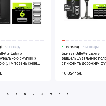
і
Код товару:
На складі
Код товару:
llette Labs з
Бритва Gillette Labs з
вувальною смугою з
відшелушувальною поло
ою (Лімітована серія
стійкою та дорожнім фу
 кольору) 1 станок 1
12 картриджів
н.
10 054грн.
а 8 картриджів
4
5
6
7
8
9
>
>|