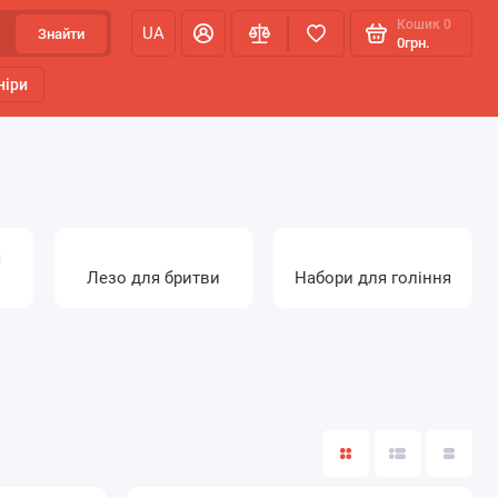
Кошик
0
UA
Знайти
0грн.
ніри
я
Лезо для бритви
Набори для гоління