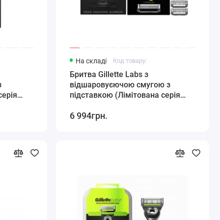
На складі
Код товару:
Бритва Gillette Labs з
з
відшаровуєючою смугою з
серія
підставкою (Лімітована серія
станок 1
золотого кольору) 1 станок 1
6 994грн.
підставка 6 картриджів