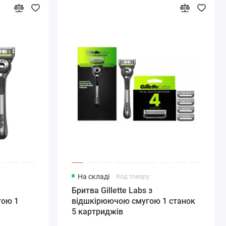
На складі
Код товару:
Бритва Gillette Labs з
гою 1
відшкірюючою смугою 1 станок
5 картриджів