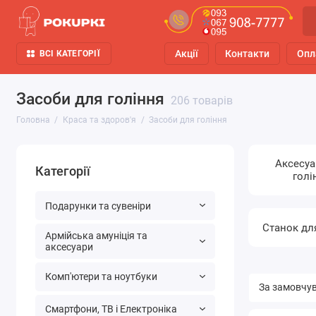
Акції
Контакти
Опл
ВСІ КАТЕГОРІЇ
Засоби для гоління
206 товарів
Головна
Краса та здоров'я
Засоби для гоління
Аксесуа
Категорії
голі
Подарунки та сувеніри
Станок дл
Армійська амуніція та
аксесуари
Комп'ютери та ноутбуки
Смартфони, ТВ і Електроніка