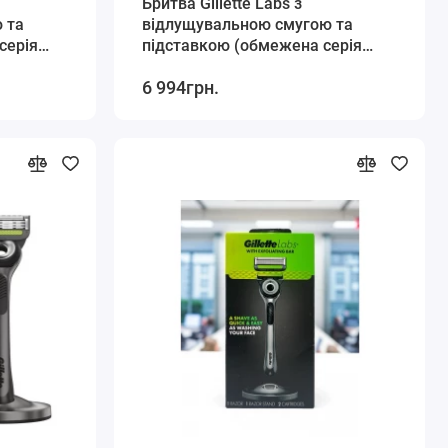
Бритва Gillette Labs з
 та
відлущувальною смугою та
серія
підставкою (обмежена серія
і 1
білого кольору) 1 станок та 5
6 994грн.
картриджів