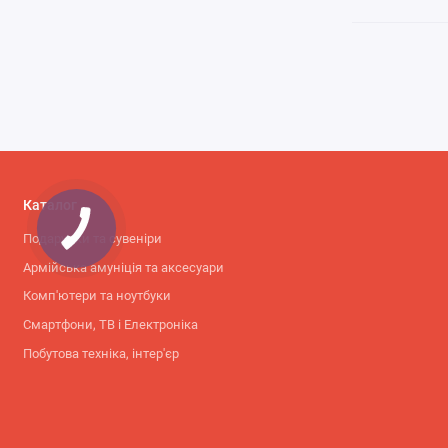
Каталог
Подарунки та сувеніри
Армійська амуніція та аксесуари
Комп'ютери та ноутбуки
Смартфони, ТВ і Електроніка
Побутова техніка, інтер'єр