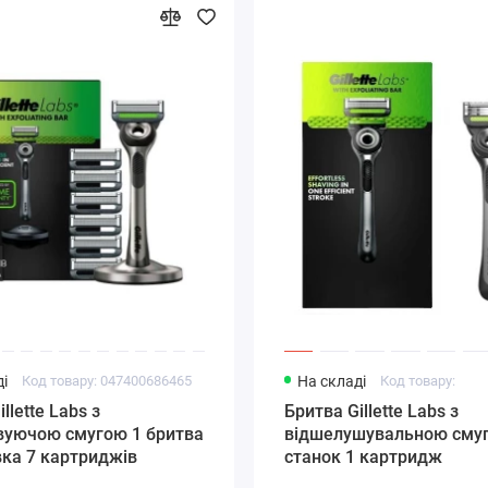
і
Код товару: 047400686465
На складі
Код товару:
llette Labs з
Бритва Gillette Labs з
вуючою смугою 1 бритва
відшелушувальною сму
вка 7 картриджів
станок 1 картридж