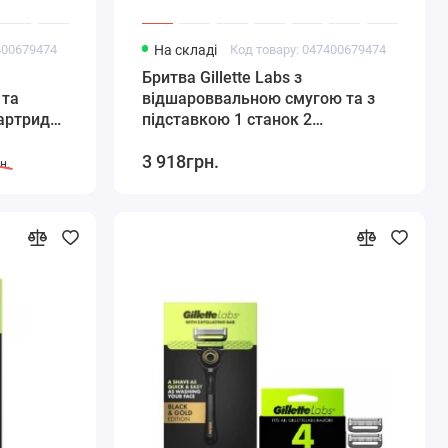
400679474
На складі
Код товару: 047400679474
Бритва Gillette Labs з
 та
відшароввальною смугою та з
картридж
підставкою 1 станок 2
картриджа 1 підставка
3 918грн.
н.