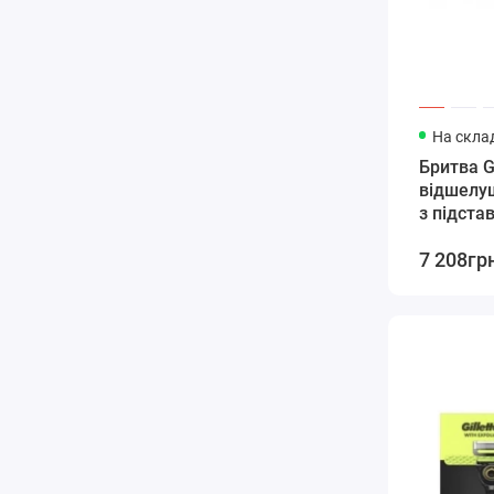
На склад
Бритва Gi
відшелу
з підста
картридж
7 208гр