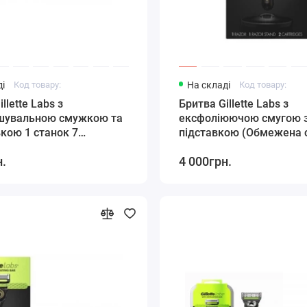
і
Код товару:
На складі
Код товару:
llette Labs з
Бритва Gillette Labs з
шувальною смужкою та
ексфоліюючою смугою 
вкою 1 станок 7
підставкою (Обмежена 
ів 1 підставка
золотистого кольору) 1 
н.
4 000грн.
підставка 2 картриджі.