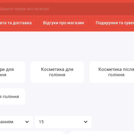
ата та доставка
Відгуки про магазин
Подарунки та суве
ри для
Косметика для
Косметика післ
ння
гоління
гоління
я гоління