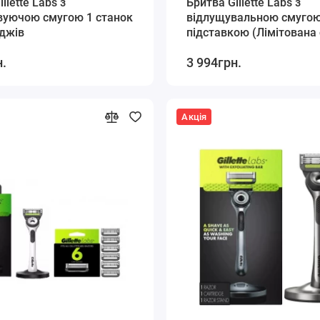
llette Labs з
Бритва Gillette Labs з
вуючою смугою 1 станок
відлущувальною смугою
джів
підставкою (Лімітована 
білого кольору) 1 станок 
н.
3 994грн.
картридж
Акція