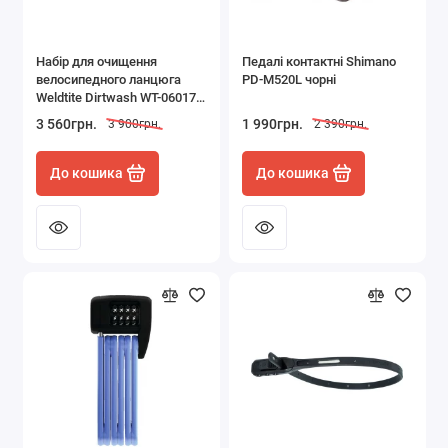
Набір для очищення
Педалі контактні Shimano
велосипедного ланцюга
PD-M520L чорні
Weldtite Dirtwash WT-06017
(машинка і знежирювач
3 560грн.
1 990грн.
3 900грн.
2 390грн.
Citrus 75 мл)
До кошика
До кошика