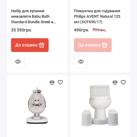
Набір для купання
Пляшечка для годування
немовляти Babu Bath
Philips AVENT Natural 125
Standard Bundle білий в
мл (SCF690/17)
комплекті ванночка,
35 550грн.
490грн.
590грн.
підставка, шланг, лоток і
подушка
До кошика
До кошика