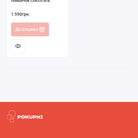
пляшечок Chicco Б/В
1 590грн.
До кошика