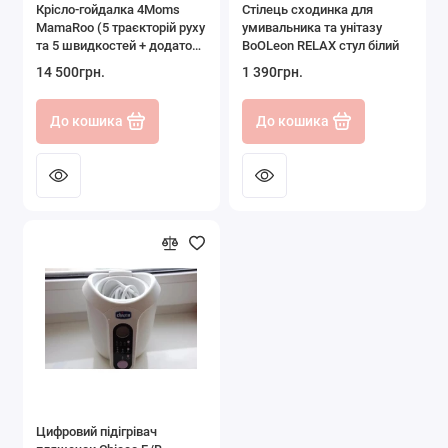
Крісло-гойдалка 4Moms
Стілець сходинка для
MamaRoo (5 траєкторій руху
умивальника та унітазу
та 5 швидкостей + додаток
BoОLeon RELAX стул білий
та мобіль з іграшками)
14 500грн.
1 390грн.
До кошика
До кошика
Цифровий підігрівач