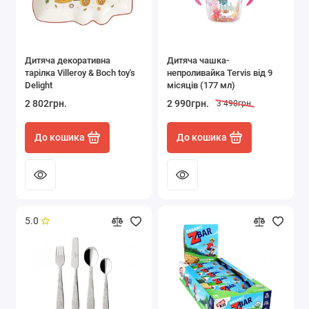
Дитяча декоративна
Дитяча чашка-
тарілка Villeroy & Boch toy's
непроливайка Tervis від 9
Delight
місяців (177 мл)
2 802грн.
2 990грн.
3 490грн.
До кошика
До кошика
5.0