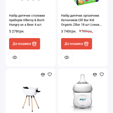
Набір дитячих столових
Набір дитячих органічних
приборів Villeroy & Boch
батончиків Clif Bar Kid
Hungry as a Bear 4 шт.
Organic ZBar 18 шт (смак
вівсяне печиво з глазур'ю)
5 278грн.
3 740грн.
4 500грн.
До кошика
До кошика