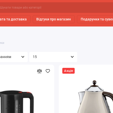
ата та доставка
Відгуки про магазин
Подарунки та суве
ики
Акція