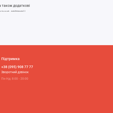
 а також додаткові
ання, світлові і
, таких як пластик,
 наявність додаткових
го виготовлений
ть до пошкоджень.
Підтримка
+38 (095) 908 77 77
Зворотний дзвінок
Пн-Нд: 8:00 - 20:00