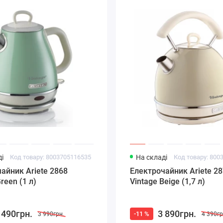
і
Код товару: 8003705116535
На складі
Код товару: 800
айник Ariete 2868
Електрочайник Ariete 2
reen (1 л)
Vintage Beige (1,7 л)
 490грн.
3 890грн.
-11 %
3 990грн.
4 390гр