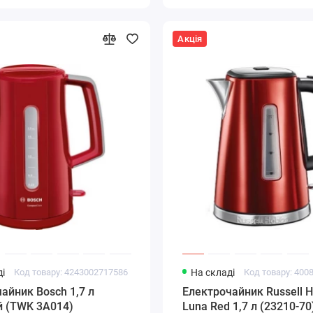
Акція
і
Код товару: 4243002717586
На складі
Код товару: 400
айник Bosch 1,7 л
Електрочайник Russell 
й (TWK 3A014)
Luna Red 1,7 л (23210-70