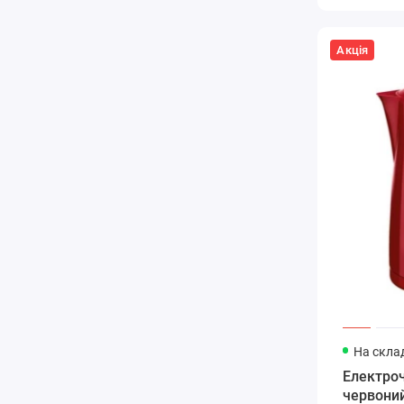
Акція
На склад
Електроч
червони