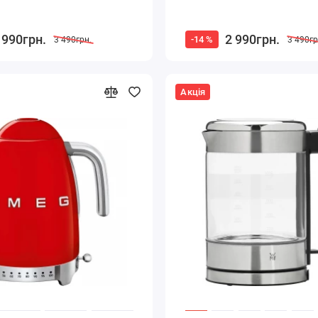
 990грн.
2 990грн.
-14 %
3 490грн.
3 490гр
Акція