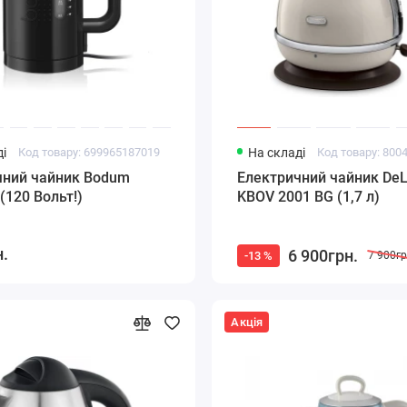
і
Код товару: 699965187019
На складі
Код товару: 800
чний чайник Bodum
Електричний чайник DeL
 (120 Вольт!)
KBOV 2001 BG (1,7 л)
н.
6 900грн.
-13 %
7 900гр
Акція