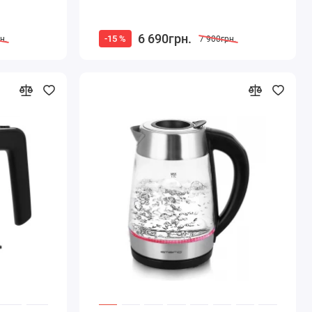
6 690грн.
-15 %
н.
7 900грн.