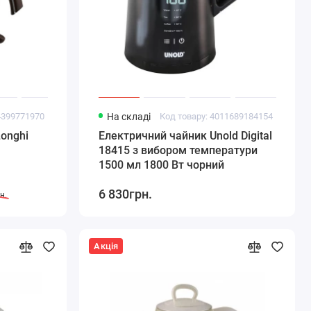
4399771970
На складі
Код товару: 4011689184154
onghi
Електричний чайник Unold Digital
18415 з вибором температури
1500 мл 1800 Вт чорний
6 830грн.
н.
Акція