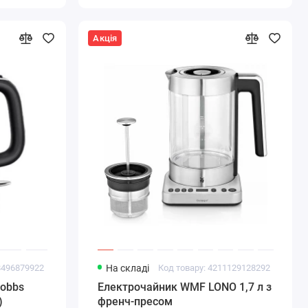
Акція
8496879922
На складі
Код товару: 4211129128292
Hobbs
Електрочайник WMF LONO 1,7 л з
)
френч-пресом