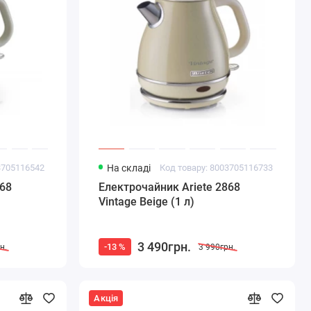
3705116542
На складі
Код товару: 8003705116733
868
Електрочайник Ariete 2868
Vintage Beige (1 л)
3 490грн.
-13 %
н.
3 990грн.
Акція