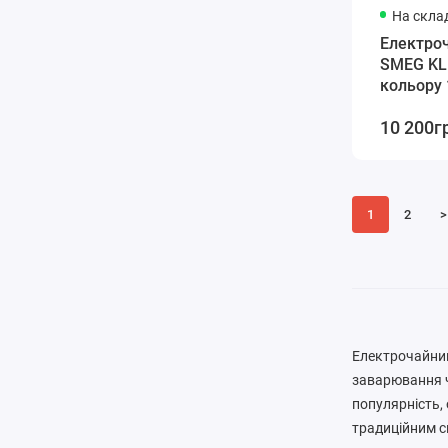
На склад
Електроч
SMEG KL
кольору 
10 200г
1
2
>
Електрочайник
заварювання ч
популярність,
традиційним с