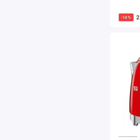
2
-14 %