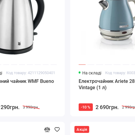
і
Код товару: 4211129050401
На складі
Код товару: 800
чний чайник WMF Bueno
Електрочайник Ariete 2
Vintage (1 л)
 290грн.
2 690грн.
-10 %
3 990грн.
2 990гр
Акція