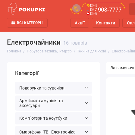
Акції
Контакти
Опл
ВСІ КАТЕГОРІЇ
Електрочайники
16 товарів
Головна
Побутова техніка, інтер'єр
Техніка для кухні
Електрочайн
Категорії
Подарунки та сувеніри
Армійська амуніція та
аксесуари
Комп'ютери та ноутбуки
Смартфони, ТВ і Електроніка