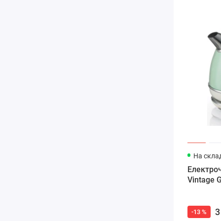
На склад
Електроч
Vintage G
3
-13 %