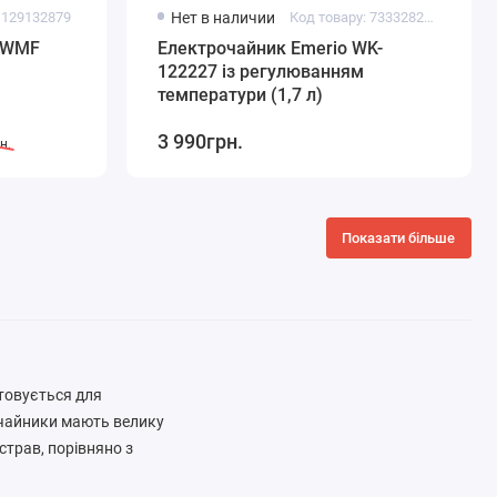
1129132879
Нет в наличии
Код товару: 7333282000578
й WMF
Електрочайник Emerio WK-
122227 із регулюванням
температури (1,7 л)
3 990грн.
н.
Показати більше
товується для
рочайники мають велику
страв, порівняно з