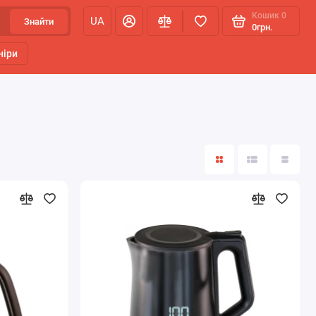
Кошик
0
UA
Знайти
0грн.
ніри