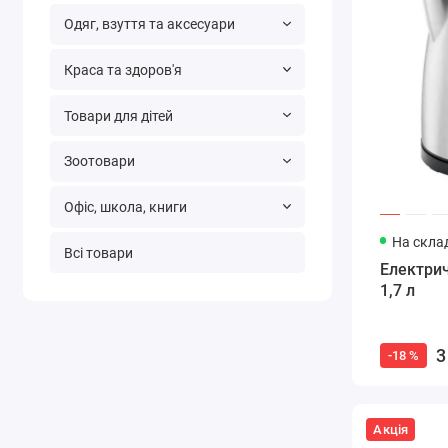
Одяг, взуття та аксесуари
Краса та здоров'я
Товари для дітей
Зоотовари
Офіс, школа, книги
На склад
Всі товари
Електри
1,7 л
3
-18 %
Акція