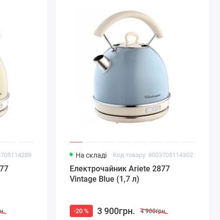
3705114289
На складі
Код товару: 8003705114302
877
Електрочайник Ariete 2877
Vintage Blue (1,7 л)
3 900грн.
-20 %
н.
4 900грн.