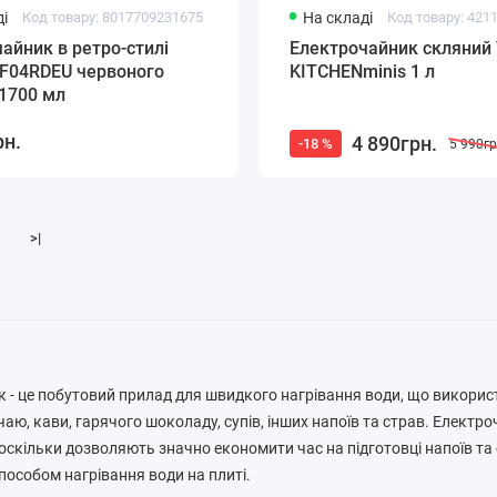
і
Код товару: 8017709231675
На складі
Код товару: 421
айник в ретро-стилі
Електрочайник скляни
F04RDEU червоного
KITCHENminis 1 л
1700 мл
рн.
4 890грн.
-18 %
5 990гр
>|
 - це побутовий прилад для швидкого нагрівання води, що викорис
аю, кави, гарячого шоколаду, супів, інших напоїв та страв. Елект
 оскільки дозволяють значно економити час на підготовці напоїв та 
пособом нагрівання води на плиті.