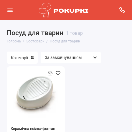
Посуд для тварин
Інструменти для грумінгу
1 товар
Головна
Зоотовари
Посуд для тварин
Посуд для тварин
Категорії
Показати все
Керамічна поїлка-фонтан