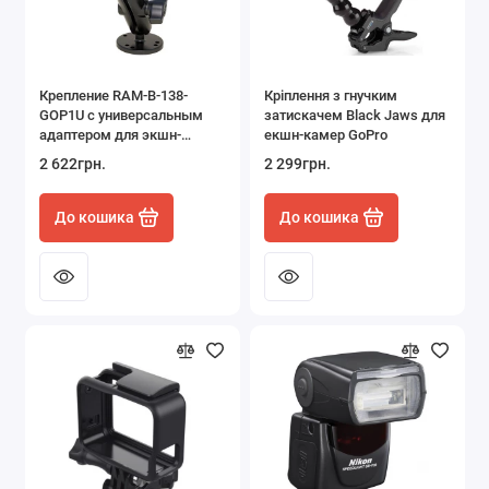
Навушники та аксесуари
Аксесуари для телевізорів
Крепление RAM-B-138-
Кріплення з гнучким
GOP1U с универсальным
затискачем Black Jaws для
Показати все
адаптером для экшн-
екшн-камер GoPro
камеры GoPro
2 622грн.
2 299грн.
До кошика
До кошика