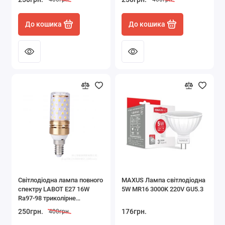
До кошика
До кошика
Світлодіодна лампа повного
MAXUS Лампа світлодіодна
спектру LABOT E27 16W
5W MR16 3000K 220V GU5.3
Ra97-98 триколірне
регульоване світіння
250грн.
176грн.
400грн.