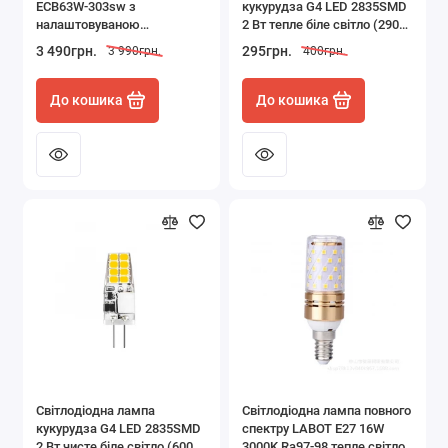
ECB63W-303sw з
кукурудза G4 LED 2835SMD
налаштовуваною
2 Вт тепле біле світло (2900-
потужністю 63/54/36 W
3100К)
3 490грн.
295грн.
3 990грн.
400грн.
3000/4000/5000K
До кошика
До кошика
Світлодіодна лампа
Світлодіодна лампа повного
кукурудза G4 LED 2835SMD
спектру LABOT E27 16W
2 Вт чисте біле світло (6000-
3000K Ra97-98 тепле світло