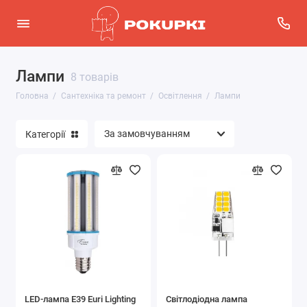
Лампи
Освітлення
8 товарів
Головна
Сантехніка та ремонт
Освітлення
Лампи
Сантехніка та меблі для ванної
Категорії
Показати все
LED-лампа E39 Euri Lighting
Світлодіодна лампа