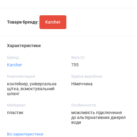
Товари бренду:
Karcher
Характеристики
Бренд
Вага (г)
Karcher
755
Комплектация
Країна виробник
контейнер, універсальна
Німеччина
щітка, всмоктувальний
шланг
Материал
Особенности
пластик
можливість підключення
до альтернативних джерел
води
Всі характеристики