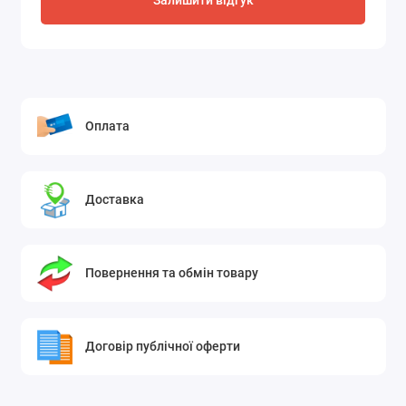
Залишити відгук
інвентарю
Технічні характеристики
Бренд: Karcher
Країна реєстрації бренду: Німеччина
Оплата
Матеріал: пластик
Тип упаковки: коробка
Доставка
Призначення: очищення обладнання та
спорядження, використання з мінімийками OC
3
Повернення та обмін товару
Розмір: 229 × 221 × 108 мм
Колір: чорний
Договір публічної оферти
Вага з упаковкою: 0.755 кг
Сумісність: OC 3 Adventure Box, OC 3 Plus Car