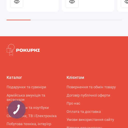
створений, щоб полегшити догляд за вашим
обладнанням, заощадити час та підвищити комфорт
використання мінімийки
Karcher OC 3
.
Каталог
Клієнтам
Подарунки та сувеніри
Повернення та обмін товару
Армійська амуніція та
Договір публічної оферти
аксесуари
Про нас
Комп'ютери та ноутбуки
Оплата та доставка
Смартфони, ТВ і Електроніка
Умови використання сайту
Побутова техніка, інтер'єр
Відгуки про магазин