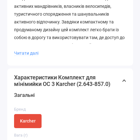
активних мандрівників, власників велосипедів,
туристичного спорядження та шанувальників
активного відпочинку. Завдяки компактному та
продуманому дизайну цей комплект легко брати із
собою в дорогу та використовувати там, де доступ до
стандартних джерел води обмежений.
Читати далі
Оптимальне рішення для подорожей та активного
відпочинку
Характеристики Комплект для
Комплект розроблений для використання з
мінімийки OC 3 Karcher (2.643-857.0)
портативною мінімийкою
Karcher OC 3
, що робить
його ідеальним рішенням для догляду за
Загальні
обладнанням і аксесуарами далеко від дому. Усі
елементи набору зручно зберігаються у спеціальному
Бренд
контейнері, який можна прикріпити до апарата для
Karcher
економії місця та швидкого доступу.
Вага (г)
Основні переваги та особливості комплекту