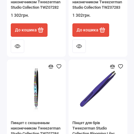
наконечником Tweezerman
наконечником Tweezerman
Манікюр і педикюр
Studio Collection TWZ07282
Studio Collection TWZ07283
1 302грн.
1 302грн.
Накладне волосся
До кошика
До кошика
Оптика
Покраска волосся
Презервативи та змащення
Показати все
Пинцет с скошенным
Пінцет для брів
наконечником Tweezerman
Tweezerman Studio
Studio Collection TWZ07284
Collection Blooming Lilac