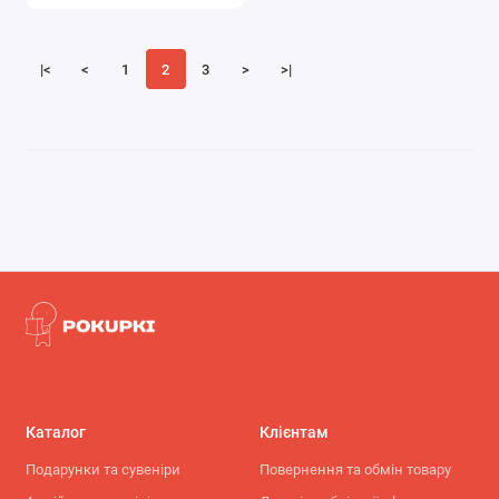
|<
<
1
2
3
>
>|
Каталог
Клієнтам
Подарунки та сувеніри
Повернення та обмін товару