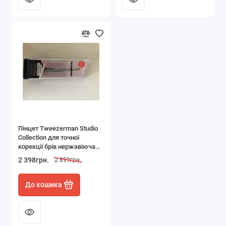
Пінцет Tweezerman Studio
Collection для точної
корекції брів нержавіюча
сталь 1274-ERLLT
2 398грн.
2 899грн.
До кошика