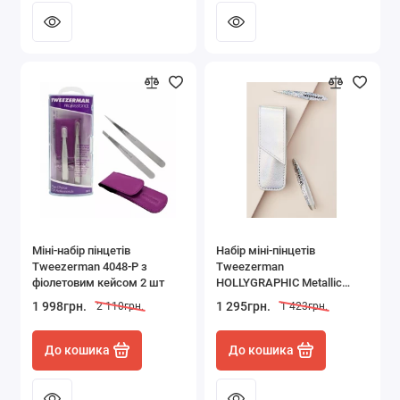
Міні-набір пінцетів
Набір міні-пінцетів
Tweezerman 4048-P з
Tweezerman
фіолетовим кейсом 2 шт
HOLLYGRAPHIC Metallic
Collection 2 шт і чохол
1 998грн.
1 295грн.
2 110грн.
1 423грн.
До кошика
До кошика