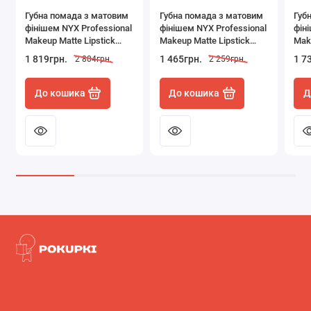
Губна помада з матовим
Губна помада з матовим
Губ
фінішем NYX Professional
фінішем NYX Professional
фін
Makeup Matte Lipstick
Makeup Matte Lipstick
Make
MLS35 Honeymoon (4.5 г)
MLS33 Spirit (4.5 г)
MLS3
1 819грн.
1 465грн.
1 7
2 804грн.
2 259грн.
До кошика
До кошика
Д