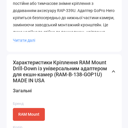
постійне або тимчасове знімне кріплення з
додаванням аксесуару RAP-339U. Адаптер GoPro Hero
кріпиться безпосередньо до нижньої частини камери,
замінюючи заводський монтажний кронштейн. Це
дуже надійне та стійке до пошкоджень кріплення
завдяки використанню при виробництві алюмінію та
Читати далі
високоміцного композитного матеріалу.
Запатентована конструкція гумової кульки гасить
удари та вібрації, продовжуючи термін служби вашої
Характеристики Кріплення RAM Mount
камери.
Drill-Down із універсальним адаптером
для екшн-камер (RAM-B-138-GOP1U)
Бренд:
RAM Mount.
MADE IN USA
Країна реєстрації бренду:
США.
Загальні
Країна виробництва:
США.
Бренд
RAM Mount
Колір