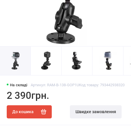
На складі
Артикул: RAM-B-138-GOP1U
Код товару: 793442938320
2 390грн.
До кошика
Швидке замовлення