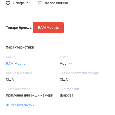
У вибране
До порівняння
Товари бренду:
RAM Mounts
Характеристики
Бренд
Колір
RAM Mount
Чорний
Країна виробник
Країна реєстрації бренду
США
США
Тип аксессуара
Тип головки
Кріплення для екшн-камери
Шарова
Всі характеристики