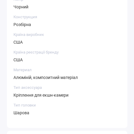
Чорний
Конструкция
Розбірна
Країна виробник
США
Країна реєстрації бренду
США
Материал
Алюміній, композитний матеріал
Тип аксессуара
Кріплення для екшн-камери
Тип головки
Шарова