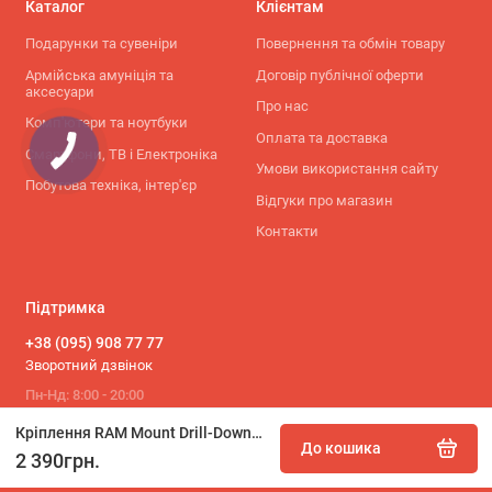
Каталог
Клієнтам
Подарунки та сувеніри
Повернення та обмін товару
Армійська амуніція та
Договір публічної оферти
аксесуари
Про нас
Комп'ютери та ноутбуки
Оплата та доставка
Смартфони, ТВ і Електроніка
Умови використання сайту
Побутова техніка, інтер'єр
Відгуки про магазин
Контакти
Підтримка
+38 (095) 908 77 77
Зворотний дзвінок
Пн-Нд: 8:00 - 20:00
Кріплення RAM Mount Drill-Down із універсальним адаптером для екшн-камер (RAM-B-138-GOP1U) MADE IN USA
До кошика
2 390грн.