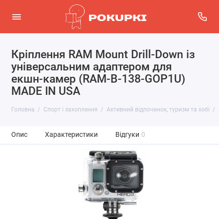
Кріплення RAM Mount Drill-Down із
універсальним адаптером для
екшн-камер (RAM-B-138-GOP1U)
MADE IN USA
Головна
Спорт і захоплення
Активний відпочинок, туризм та хобі
Опис
Характеристики
Відгуки
0