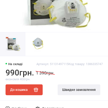
На складі
Артикул: 51131497115
Код товару: 1386335747
990грн.
1 390грн.
економія 400грн.
До кошика
Швидке замовлення