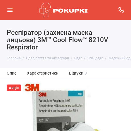
Респіратор (захисна маска
лицьова) 3M™ Cool Flow™ 8210V
Respirator
Головна
Одяг, взуття та аксесуари
Одяг
Спецодяг
Медичний од
Опис
Характеристики
Відгуки
0
Акція