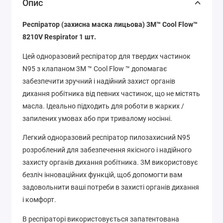
Опис
Респіратор (захисна маска лицьова) 3M™ Cool Flow™
8210V Respirator 1 шт.
Цей одноразовий респіратор для твердих частинок
N95 з клапаном 3M ™ Cool Flow ™ допомагає
забезпечити зручний і надійний захист органів
дихання робітника від певних частинок, що не містять
масла. Ідеально підходить для роботи в жарких /
запилених умовах або при тривалому носінні.
Легкий одноразовий респіратор пилозахисний N95
розроблений для забезпечення якісного і надійного
захисту органів дихання робітника. 3M використовує
безліч інноваційних функцій, щоб допомогти вам
задовольнити ваші потреби в захисті органів дихання
і комфорт.
В респіраторі використовується запатентована