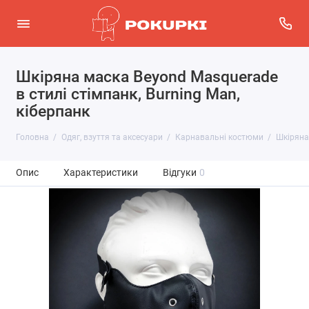
Шкіряна маска Beyond Masquerade
в стилі стімпанк, Burning Man,
кіберпанк
Головна
Одяг, взуття та аксесуари
Карнавальні костюми
Шкіряна 
Опис
Характеристики
Відгуки
0