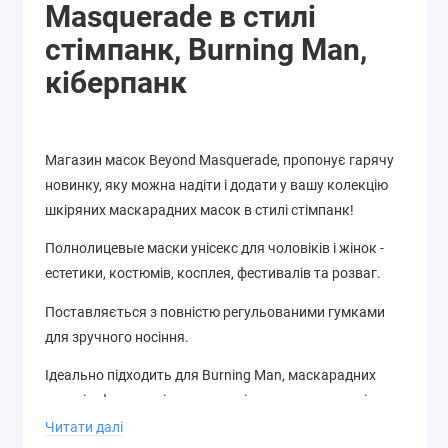
Masquerade в стилі
стімпанк, Burning Man,
кіберпанк
Магазин масок Beyond Masquerade, пропонує гарячу
новинку, яку можна надіти і додати у вашу колекцію
шкіряних маскарадних масок в стилі стімпанк!
Полнолицевые маски унісекс для чоловіків і жінок -
естетики, костюмів, косплея, фестивалів та розваг.
Поставляється з повністю регульованими гумками
для зручного носіння.
Ідеально підходить для Burning Man, маскарадних
заходів, фестивалів, карнавалів, тематичних вечірок,
бальних танців, випускного вечора, Марді Гра, весіль,
Читати далі