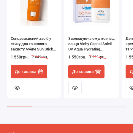
Сонцезахисний засіб у
Зволожуюча емульсія від
Ден
стику для точкового
сонця Vichy Capital Soleil
крем
захисту Avène Sun Stick
UV Aqua Hydrating
та ч
for Sensitive Areas SPF
Invisible Fluid SPF 50
Roc
1 550грн.
1 550грн.
1 5
2 049грн.
1 999грн.
50+ (8 г)
флакон 50 мл
UVM
Cre
До кошика
До кошика
Д