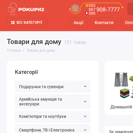
Акції
Контакти
Опл
ВСІ КАТЕГОРІЇ
Товари для дому
151 товар
Головна
Товари для дому
Категорії
Подарунки та сувеніри
Армійська амуніція та
аксесуари
Домашній 
Комп'ютери та ноутбуки
Смартфони, ТВ і Електроніка