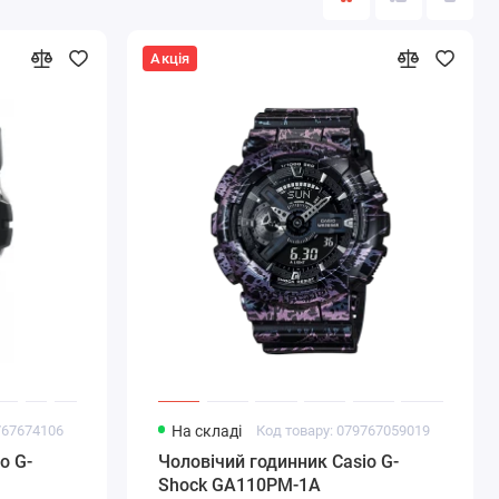
Акція
767674106
На складі
Код товару: 079767059019
o G-
Чоловічий годинник Casio G-
Shock GA110PM-1A