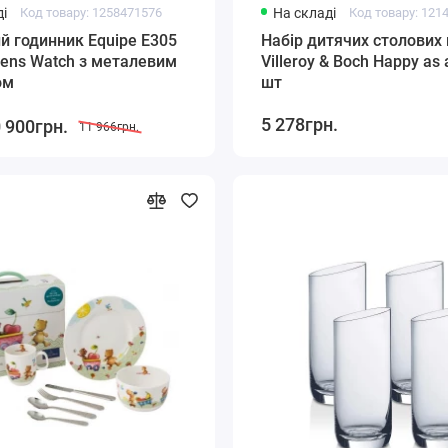
і
Код товару: 1258471576
На складі
Код товару: 121
й годинник Equipe E305
Набір дитячих столових
ens Watch з металевим
Villeroy & Boch Happy as 
ом
шт
5 278грн.
 900грн.
11 966грн.