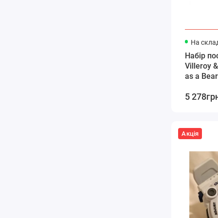
На склад
Набір по
Villeroy 
as a Bear
5 278гр
Акція