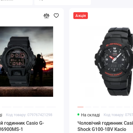
Акція
і
Код товару: 079767421298
На складі
Код товару: 079
й годинник Casio G-
Чоловічий годинник Casi
W6900MS-1
Shock G100-1BV Касіо