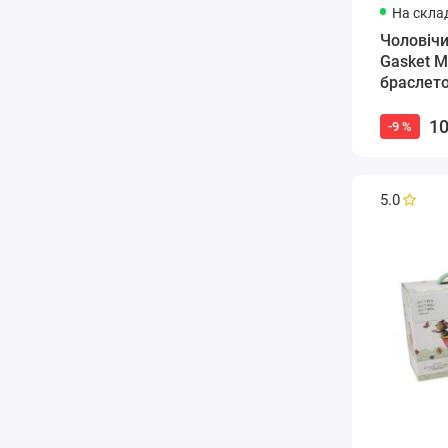
На склад
Чоловічи
Gasket M
браслет
10
-9 %
5.0