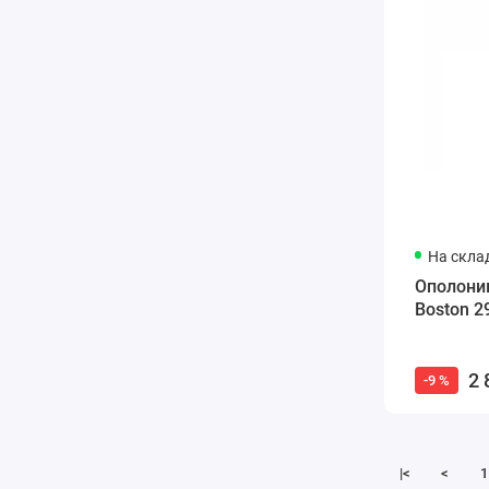
На склад
Ополоник
Boston 2
2 
-9 %
|<
<
1