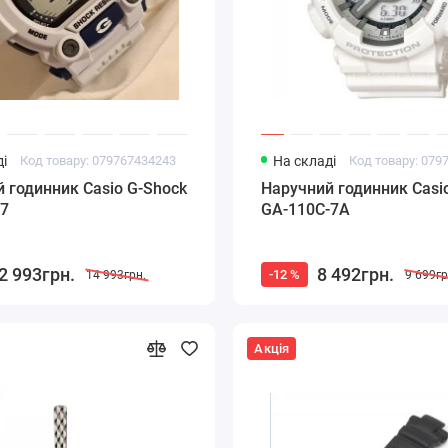
і
Код товару: 079767434243
На складі
Код товару: 079
 годинник Casio G-Shock
Наручний годинник Casi
-7
GA-110C-7A
2 993грн.
8 492грн.
-12 %
14 993грн.
9 699гр
Акція