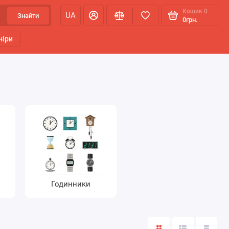
Кошик
0
UA
Знайти
0грн.
ніри
Годинники