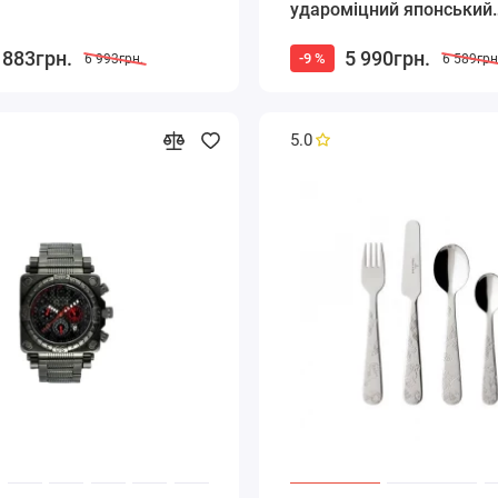
удароміцний японський
кварцовий
 883грн.
5 990грн.
-9 %
6 993грн.
6 589грн
5.0