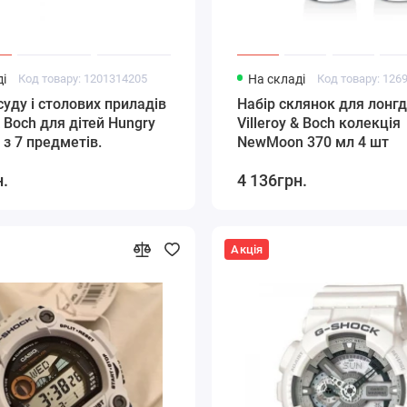
і
Код товару: 1201314205
На складі
Код товару: 126
суду і столових приладів
Набір склянок для лонг
& Boch для дітей Hungry
Villeroy & Boch колекція
 з 7 предметів.
NewMoon 370 мл 4 шт
н.
4 136грн.
Акція