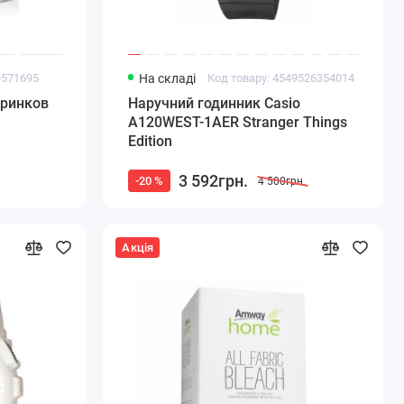
9571695
На складі
Код товару: 4549526354014
дринков
Наручний годинник Casio
A120WEST-1AER Stranger Things
Edition
3 592грн.
-20 %
4 500грн.
Акція